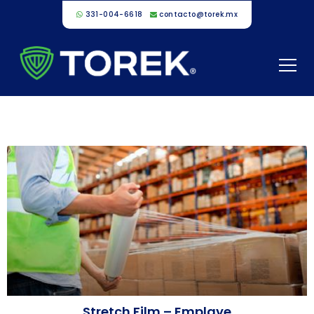
331-004-6618
contacto@torek.mx
Stretch Film – Emplaye