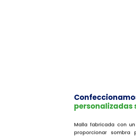
lla Sombra Monofilame
Confeccionamos
personalizadas 
Malla fabricada con un
proporcionar sombra p